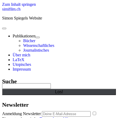
Zum Inhalt springen
simifilm.ch
Simon Spiegels Website
open
primary
Publikationen
menu
open
Bücher
child
Wissenschaftliches
menu
Journalistisches
Über mich
LaTeX
Utopisches
Impressum
Sidebar
Suche
Suchen
Newsletter
Anmeldung Newsletter