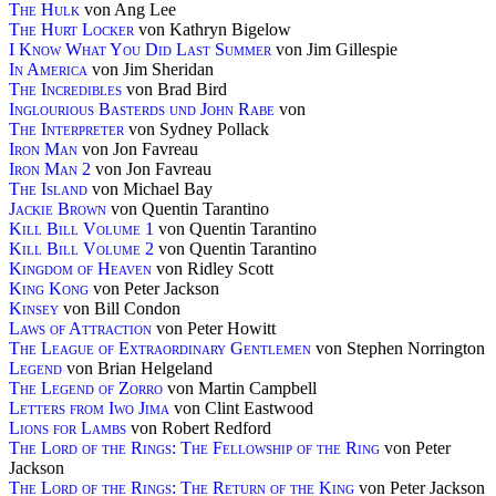
The Hulk
von Ang Lee
The Hurt Locker
von Kathryn Bigelow
I Know What You Did Last Summer
von Jim Gillespie
In America
von Jim Sheridan
The Incredibles
von Brad Bird
Inglourious Basterds und John Rabe
von
The Interpreter
von Sydney Pollack
Iron Man
von Jon Favreau
Iron Man 2
von Jon Favreau
The Island
von Michael Bay
Jackie Brown
von Quentin Tarantino
Kill Bill Volume 1
von Quentin Tarantino
Kill Bill Volume 2
von Quentin Tarantino
Kingdom of Heaven
von Ridley Scott
King Kong
von Peter Jackson
Kinsey
von Bill Condon
Laws of Attraction
von Peter Howitt
The League of Extraordinary Gentlemen
von Stephen Norrington
Legend
von Brian Helgeland
The Legend of Zorro
von Martin Campbell
Letters from Iwo Jima
von Clint Eastwood
Lions for Lambs
von Robert Redford
The Lord of the Rings: The Fellowship of the Ring
von Peter
Jackson
The Lord of the Rings: The Return of the King
von Peter Jackson