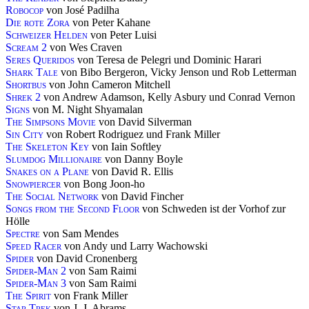
Robocop
von José Padilha
Die rote Zora
von Peter Kahane
Schweizer Helden
von Peter Luisi
Scream 2
von Wes Craven
Seres Queridos
von Teresa de Pelegri und Dominic Harari
Shark Tale
von Bibo Bergeron, Vicky Jenson und Rob Letterman
Shortbus
von John Cameron Mitchell
Shrek 2
von Andrew Adamson, Kelly Asbury und Conrad Vernon
Signs
von M. Night Shyamalan
The Simpsons Movie
von David Silverman
Sin City
von Robert Rodriguez und Frank Miller
The Skeleton Key
von Iain Softley
Slumdog Millionaire
von Danny Boyle
Snakes on a Plane
von David R. Ellis
Snowpiercer
von Bong Joon-ho
The Social Network
von David Fincher
Songs from the Second Floor
von Schweden ist der Vorhof zur
Hölle
Spectre
von Sam Mendes
Speed Racer
von Andy und Larry Wachowski
Spider
von David Cronenberg
Spider-Man 2
von Sam Raimi
Spider-Man 3
von Sam Raimi
The Spirit
von Frank Miller
Star Trek
von J. J. Abrams