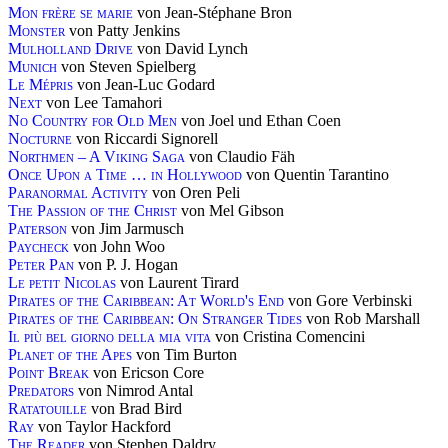
Mon frère se marie
von Jean-Stéphane Bron
Monster
von Patty Jenkins
Mulholland Drive
von David Lynch
Munich
von Steven Spielberg
Le Mépris
von Jean-Luc Godard
Next
von Lee Tamahori
No Country for Old Men
von Joel und Ethan Coen
Nocturne
von Riccardi Signorell
Northmen – A Viking Saga
von Claudio Fäh
Once Upon a Time … in Hollywood
von Quentin Tarantino
Paranormal Activity
von Oren Peli
The Passion of the Christ
von Mel Gibson
Paterson
von Jim Jarmusch
Paycheck
von John Woo
Peter Pan
von P. J. Hogan
Le petit Nicolas
von Laurent Tirard
Pirates of the Caribbean: At World's End
von Gore Verbinski
Pirates of the Caribbean: On Stranger Tides
von Rob Marshall
Il più bel giorno della mia vita
von Cristina Comencini
Planet of the Apes
von Tim Burton
Point Break
von Ericson Core
Predators
von Nimrod Antal
Ratatouille
von Brad Bird
Ray
von Taylor Hackford
The Reader
von Stephen Daldry