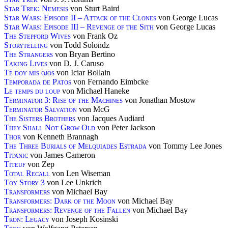
Star Trek: Nemesis
von Sturt Baird
Star Wars: Episode II – Attack of the Clones
von George Lucas
Star Wars: Episode III – Revenge of the Sith
von George Lucas
The Stepford Wives
von Frank Oz
Storytelling
von Todd Solondz
The Strangers
von Bryan Bertino
Taking Lives
von D. J. Caruso
Te doy mis ojos
von Iciar Bollain
Temporada de Patos
von Fernando Eimbcke
Le temps du loup
von Michael Haneke
Terminator 3: Rise of the Machines
von Jonathan Mostow
Terminator Salvation
von McG
The Sisters Brothers
von Jacques Audiard
They Shall Not Grow Old
von Peter Jackson
Thor
von Kenneth Brannagh
The Three Burials of Melquiades Estrada
von Tommy Lee Jones
Titanic
von James Cameron
Titeuf
von Zep
Total Recall
von Len Wiseman
Toy Story 3
von Lee Unkrich
Transformers
von Michael Bay
Transformers: Dark of the Moon
von Michael Bay
Transformers: Revenge of the Fallen
von Michael Bay
Tron: Legacy
von Joseph Kosinski