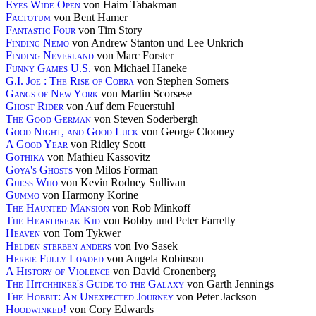
Eyes Wide Open
von Haim Tabakman
Factotum
von Bent Hamer
Fantastic Four
von Tim Story
Finding Nemo
von Andrew Stanton und Lee Unkrich
Finding Neverland
von Marc Forster
Funny Games U.S.
von Michael Haneke
G.I. Joe : The Rise of Cobra
von Stephen Somers
Gangs of New York
von Martin Scorsese
Ghost Rider
von Auf dem Feuerstuhl
The Good German
von Steven Soderbergh
Good Night, and Good Luck
von George Clooney
A Good Year
von Ridley Scott
Gothika
von Mathieu Kassovitz
Goya's Ghosts
von Milos Forman
Guess Who
von Kevin Rodney Sullivan
Gummo
von Harmony Korine
The Haunted Mansion
von Rob Minkoff
The Heartbreak Kid
von Bobby und Peter Farrelly
Heaven
von Tom Tykwer
Helden sterben anders
von Ivo Sasek
Herbie Fully Loaded
von Angela Robinson
A History of Violence
von David Cronenberg
The Hitchhiker's Guide to the Galaxy
von Garth Jennings
The Hobbit: An Unexpected Journey
von Peter Jackson
Hoodwinked!
von Cory Edwards