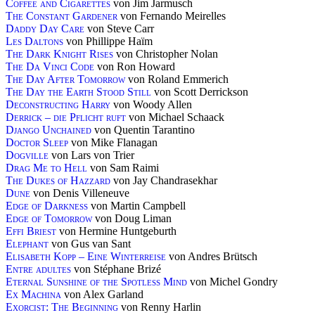
Coffee and Cigarettes
von Jim Jarmusch
The Constant Gardener
von Fernando Meirelles
Daddy Day Care
von Steve Carr
Les Daltons
von Phillippe Haïm
The Dark Knight Rises
von Christopher Nolan
The Da Vinci Code
von Ron Howard
The Day After Tomorrow
von Roland Emmerich
The Day the Earth Stood Still
von Scott Derrickson
Deconstructing Harry
von Woody Allen
Derrick – die Pflicht ruft
von Michael Schaack
Django Unchained
von Quentin Tarantino
Doctor Sleep
von Mike Flanagan
Dogville
von Lars von Trier
Drag Me to Hell
von Sam Raimi
The Dukes of Hazzard
von Jay Chandrasekhar
Dune
von Denis Villeneuve
Edge of Darkness
von Martin Campbell
Edge of Tomorrow
von Doug Liman
Effi Briest
von Hermine Huntgeburth
Elephant
von Gus van Sant
Elisabeth Kopp – Eine Winterreise
von Andres Brütsch
Entre adultes
von Stéphane Brizé
Eternal Sunshine of the Spotless Mind
von Michel Gondry
Ex Machina
von Alex Garland
Exorcist: The Beginning
von Renny Harlin