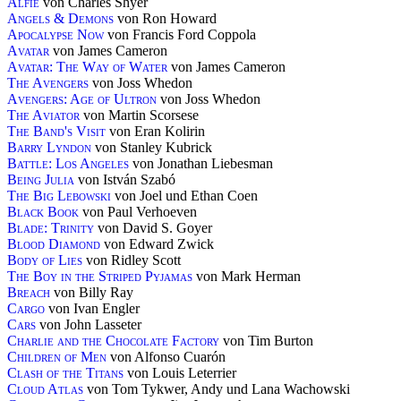
Alfie
von Charles Shyer
Angels & Demons
von Ron Howard
Apocalypse Now
von Francis Ford Coppola
Avatar
von James Cameron
Avatar: The Way of Water
von James Cameron
The Avengers
von Joss Whedon
Avengers: Age of Ultron
von Joss Whedon
The Aviator
von Martin Scorsese
The Band's Visit
von Eran Kolirin
Barry Lyndon
von Stanley Kubrick
Battle: Los Angeles
von Jonathan Liebesman
Being Julia
von István Szabó
The Big Lebowski
von Joel und Ethan Coen
Black Book
von Paul Verhoeven
Blade: Trinity
von David S. Goyer
Blood Diamond
von Edward Zwick
Body of Lies
von Ridley Scott
The Boy in the Striped Pyjamas
von Mark Herman
Breach
von Billy Ray
Cargo
von Ivan Engler
Cars
von John Lasseter
Charlie and the Chocolate Factory
von Tim Burton
Children of Men
von Alfonso Cuarón
Clash of the Titans
von Louis Leterrier
Cloud Atlas
von Tom Tykwer, Andy und Lana Wachowski