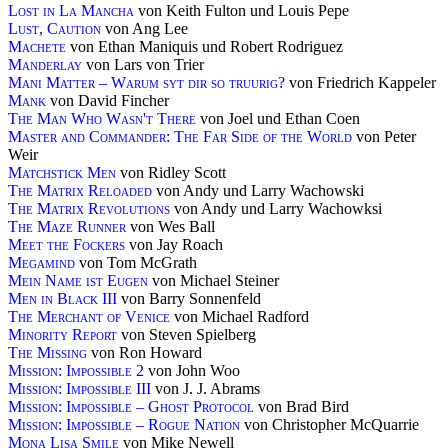
Lost in La Mancha
von Keith Fulton und Louis Pepe
Lust, Caution
von Ang Lee
Machete
von Ethan Maniquis und Robert Rodriguez
Manderlay
von Lars von Trier
Mani Matter – Warum syt dir so truurig?
von Friedrich Kappeler
Mank
von David Fincher
The Man Who Wasn't There
von Joel und Ethan Coen
Master and Commander: The Far Side of the World
von Peter
Weir
Matchstick Men
von Ridley Scott
The Matrix Reloaded
von Andy und Larry Wachowski
The Matrix Revolutions
von Andy und Larry Wachowksi
The Maze Runner
von Wes Ball
Meet the Fockers
von Jay Roach
Megamind
von Tom McGrath
Mein Name ist Eugen
von Michael Steiner
Men in Black III
von Barry Sonnenfeld
The Merchant of Venice
von Michael Radford
Minority Report
von Steven Spielberg
The Missing
von Ron Howard
Mission: Impossible 2
von John Woo
Mission: Impossible III
von J. J. Abrams
Mission: Impossible – Ghost Protocol
von Brad Bird
Mission: Impossible – Rogue Nation
von Christopher McQuarrie
Mona Lisa Smile
von Mike Newell