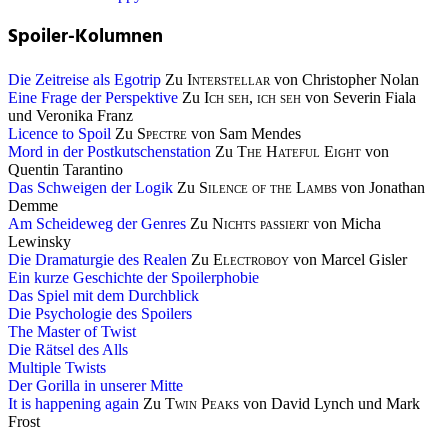
Spoiler-Kolumnen
Die Zeitreise als Egotrip
Zu
Interstellar
von Christopher Nolan
Eine Frage der Perspektive
Zu
Ich seh, ich seh
von Severin Fiala
und Veronika Franz
Licence to Spoil
Zu
Spectre
von Sam Mendes
Mord in der Postkutschenstation
Zu
The Hateful Eight
von
Quentin Tarantino
Das Schweigen der Logik
Zu
Silence of the Lambs
von Jonathan
Demme
Am Scheideweg der Genres
Zu
Nichts passiert
von Micha
Lewinsky
Die Dramaturgie des Realen
Zu
Electroboy
von Marcel Gisler
Ein kurze Geschichte der Spoilerphobie
Das Spiel mit dem Durchblick
Die Psychologie des Spoilers
The Master of Twist
Die Rätsel des Alls
Multiple Twists
Der Gorilla in unserer Mitte
It is happening again
Zu
Twin Peaks
von David Lynch und Mark
Frost