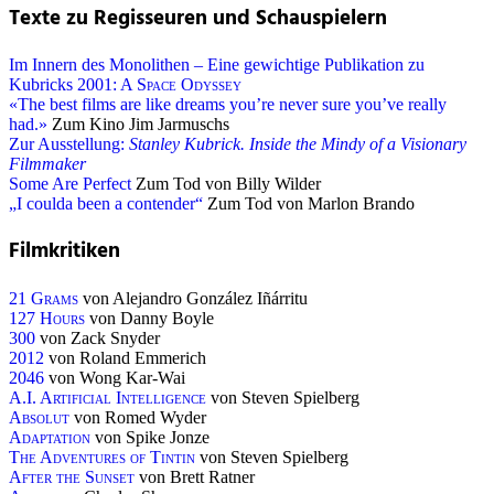
Texte zu Regisseuren und Schauspielern
Im Innern des Monolithen – Eine gewichtige Publikation zu
Kubricks
2001: A Space Odyssey
«The best films are like dreams you’re never sure you’ve really
had.»
Zum Kino Jim Jarmuschs
Zur Ausstellung:
Stanley Kubrick. Inside the Mindy of a Visionary
Filmmaker
Some Are Perfect
Zum Tod von Billy Wilder
„I coulda been a contender“
Zum Tod von Marlon Brando
Filmkritiken
21 Grams
von Alejandro González Iñárritu
127 Hours
von Danny Boyle
300
von Zack Snyder
2012
von Roland Emmerich
2046
von Wong Kar-Wai
A.I. Artificial Intelligence
von Steven Spielberg
Absolut
von Romed Wyder
Adaptation
von Spike Jonze
The Adventures of Tintin
von Steven Spielberg
After the Sunset
von Brett Ratner