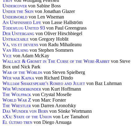
Troy
von Wolfgang Petersen
Undercover
von Sabine Boss
Under the Skin
von Jonathan Glazer
Underworld
von Len Wiseman
An Unfinished Life
von Lasse Hallström
Todesflug United 93
von Paul Greengrass
Der Untergang
von Oliver Hirschbiegel
Untraceable
von Gregory Hoblit
Va, vis et deviens
von Radu Mihaileanu
Van Helsing
von Stephen Sommers
Vice
von Adam McKay
Wallace & Gromit in The Curse of the Were-Rabbit
von Steve
Box und Nick Park
War of the Worlds
von Steven Spielberg
Wer war Kafka
von Richard Dindo
William Shakespeare's Romeo and Juliet
von Baz Luhrman
Wir Wunderkinder
von Kurt Hoffmann
The Wolfpack
von Crystal Moselle
World War Z
von Marc Forster
The Wrestler
von Darren Aronofsky
Das Wunder von Bern
von Sönke Wortmann
xXx: State of the Union
von Lee Tamahori
El último tren
von Diego Arsuaga