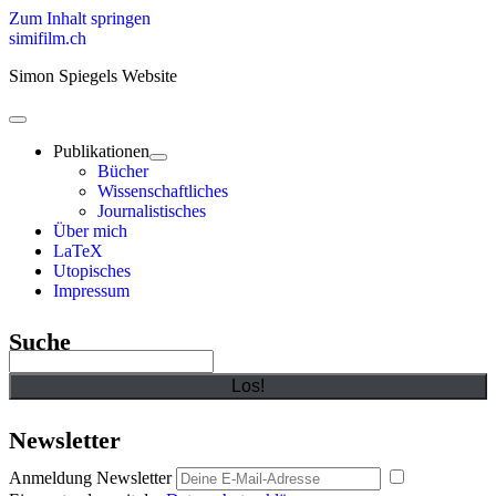
Zum Inhalt springen
simifilm.ch
Simon Spiegels Website
open
primary
Publikationen
menu
open
Bücher
child
Wissenschaftliches
menu
Journalistisches
Über mich
LaTeX
Utopisches
Impressum
Sidebar
Suche
Suchen
Newsletter
Anmeldung Newsletter