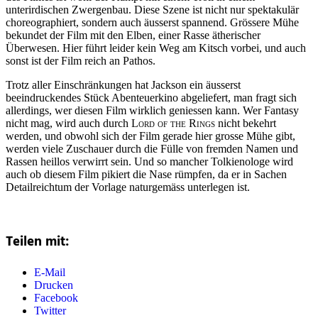
unterirdischen Zwergenbau. Diese Szene ist nicht nur spektakulär
choreographiert, sondern auch äusserst spannend. Grössere Mühe
bekundet der Film mit den Elben, einer Rasse ätherischer
Überwesen. Hier führt leider kein Weg am Kitsch vorbei, und auch
sonst ist der Film reich an Pathos.
Trotz aller Einschränkungen hat Jackson ein äusserst
beeindruckendes Stück Abenteuerkino abgeliefert, man fragt sich
allerdings, wer diesen Film wirklich geniessen kann. Wer Fantasy
nicht mag, wird auch durch
Lord of the Rings
nicht bekehrt
werden, und obwohl sich der Film gerade hier grosse Mühe gibt,
werden viele Zuschauer durch die Fülle von fremden Namen und
Rassen heillos verwirrt sein. Und so mancher Tolkienologe wird
auch ob diesem Film pikiert die Nase rümpfen, da er in Sachen
Detailreichtum der Vorlage naturgemäss unterlegen ist.
Teilen mit:
E-Mail
Drucken
Facebook
Twitter