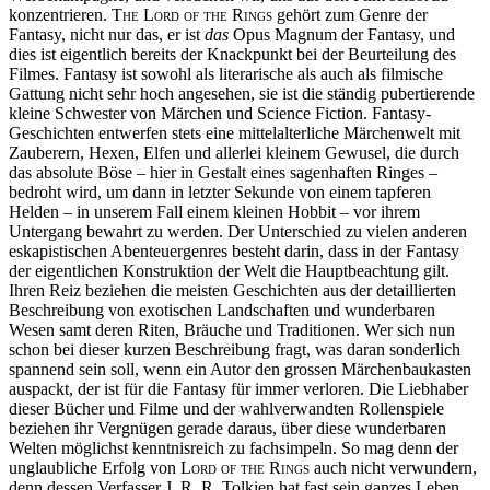
konzentrieren.
The Lord of the Rings
gehört zum Genre der
Fantasy, nicht nur das, er ist
das
Opus Magnum der Fantasy, und
dies ist eigentlich bereits der Knackpunkt bei der Beurteilung des
Filmes. Fantasy ist sowohl als literarische als auch als filmische
Gattung nicht sehr hoch angesehen, sie ist die ständig pubertierende
kleine Schwester von Märchen und Science Fiction. Fantasy-
Geschichten entwerfen stets eine mittelalterliche Märchenwelt mit
Zauberern, Hexen, Elfen und allerlei kleinem Gewusel, die durch
das absolute Böse – hier in Gestalt eines sagenhaften Ringes –
bedroht wird, um dann in letzter Sekunde von einem tapferen
Helden – in unserem Fall einem kleinen Hobbit – vor ihrem
Untergang bewahrt zu werden. Der Unterschied zu vielen anderen
eskapistischen Abenteuergenres besteht darin, dass in der Fantasy
der eigentlichen Konstruktion der Welt die Hauptbeachtung gilt.
Ihren Reiz beziehen die meisten Geschichten aus der detaillierten
Beschreibung von exotischen Landschaften und wunderbaren
Wesen samt deren Riten, Bräuche und Traditionen. Wer sich nun
schon bei dieser kurzen Beschreibung fragt, was daran sonderlich
spannend sein soll, wenn ein Autor den grossen Märchenbaukasten
auspackt, der ist für die Fantasy für immer verloren. Die Liebhaber
dieser Bücher und Filme und der wahlverwandten Rollenspiele
beziehen ihr Vergnügen gerade daraus, über diese wunderbaren
Welten möglichst kenntnisreich zu fachsimpeln. So mag denn der
unglaubliche Erfolg von
Lord of the Rings
auch nicht verwundern,
denn dessen Verfasser J. R. R. Tolkien hat fast sein ganzes Leben