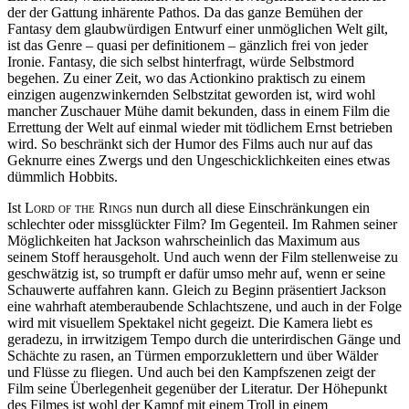
der der Gattung inhärente Pathos. Da das ganze Bemühen der
Fantasy dem glaubwürdigen Entwurf einer unmöglichen Welt gilt,
ist das Genre – quasi per definitionem – gänzlich frei von jeder
Ironie. Fantasy, die sich selbst hinterfragt, würde Selbstmord
begehen. Zu einer Zeit, wo das Actionkino praktisch zu einem
einzigen augenzwinkernden Selbstzitat geworden ist, wird wohl
mancher Zuschauer Mühe damit bekunden, dass in einem Film die
Errettung der Welt auf einmal wieder mit tödlichem Ernst betrieben
wird. So beschränkt sich der Humor des Films auch nur auf das
Geknurre eines Zwergs und den Ungeschicklichkeiten eines etwas
dümmlich Hobbits.
Ist
Lord of the Rings
nun durch all diese Einschränkungen ein
schlechter oder missglückter Film? Im Gegenteil. Im Rahmen seiner
Möglichkeiten hat Jackson wahrscheinlich das Maximum aus
seinem Stoff herausgeholt. Und auch wenn der Film stellenweise zu
geschwätzig ist, so trumpft er dafür umso mehr auf, wenn er seine
Schauwerte auffahren kann. Gleich zu Beginn präsentiert Jackson
eine wahrhaft atemberaubende Schlachtszene, und auch in der Folge
wird mit visuellem Spektakel nicht gegeizt. Die Kamera liebt es
geradezu, in irrwitzigem Tempo durch die unterirdischen Gänge und
Schächte zu rasen, an Türmen emporzuklettern und über Wälder
und Flüsse zu fliegen. Und auch bei den Kampfszenen zeigt der
Film seine Überlegenheit gegenüber der Literatur. Der Höhepunkt
des Filmes ist wohl der Kampf mit einem Troll in einem