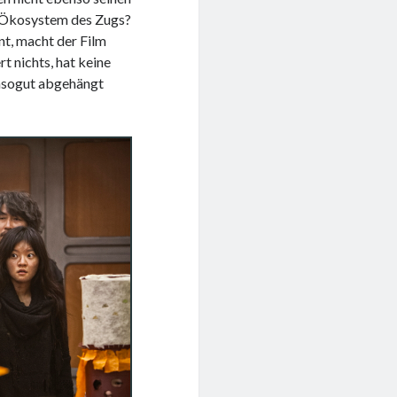
m Ökosystem des Zugs?
nt, macht der Film
t nichts, hat keine
ensogut abgehängt