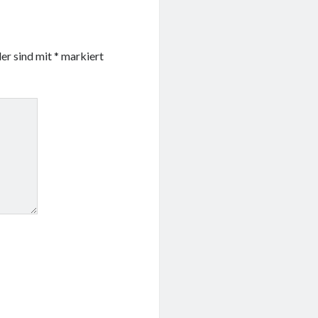
der sind mit
*
markiert