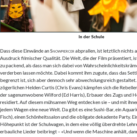
In der Schule
Dass diese Einwände an
Snowpiercer
abprallen, ist letztlich nichts 
Ausdruck filmischer Qualität. Die Welt, die der Film präsentiert, is
zu packend, als dass man sich dabei von Wahrscheinlichkeitskräm
verderben lassen möchte. Dabei kommt ihm zugute, dass das Sett
begrenzt ist, sich aber dennoch sehr abwechslungsreich gestaltet
zögerlichen Helden Curtis (Chris Evans) kämpfen sich die Rebellen
der sagenumwobene Wilford (Ed Harris), Erbauer des Zugs und He
residiert. Auf diesem mühsamen Weg entdecken sie – und mit ihnen
jedem Wagen eine neue Welt. Da gibt es eine Sushi-Bar, ein Aquari
Fisch), einen Schönheitssalon und die obligate dekadente Party. Ein
Höhepunkt ist der Schulwagen, in dem eine völlig überdrehte Lehre
erbauliche Lieder beibringt – «Und wenn die Maschine anhält, dann 