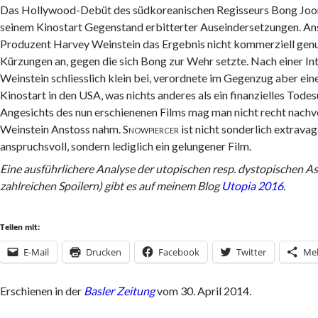
Das Hollywood-Debüt des südkoreanischen Regisseurs Bong Joon
seinem Kinostart Gegenstand erbitterter Auseindersetzungen. A
Produzent Harvey Weinstein das Ergebnis nicht kommerziell genu
Kürzungen an, gegen die sich Bong zur Wehr setzte. Nach einer 
Weinstein schliesslich klein bei, verordnete im Gegenzug aber ei
Kinostart in den USA, was nichts anderes als ein finanzielles Todes
Angesichts des nun erschienenen Films mag man nicht recht nachv
Weinstein Anstoss nahm.
Snowpiercer
ist nicht sonderlich extrava
anspruchsvoll, sondern lediglich ein gelungener Film.
Eine ausführlichere Analyse der utopischen resp. dystopischen As
zahlreichen Spoilern) gibt es auf meinem Blog
Utopia 2016
.
Teilen mit:
E-Mail
Drucken
Facebook
Twitter
Me
Erschienen in der
Basler Zeitung
vom 30. April 2014.