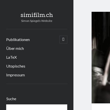
simifilm.ch
Simon Spiegels Website
Publikationen
open
child
menu
Über mich
LaTeX
Utopisches
Impressum
Sidebar
Suche
Suchen