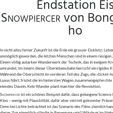
Endstation Ei
Snowpiercer
von Bong
ho
In nicht allzu ferner Zukunft ist die Erde ein grosser Eisklotz; Lebe
unmöglich geworden, die letzten Menschen sind in einem riesigen
Einem völlig autarken Wunderwerk der Technik, das in ewigem Kre
umrundet. Im Innern dieser Überlebensbahn herrscht ein rigides 
Während die Oberschicht im vorderen Teil des Zugs, die «ticket-ho
Luxus führt, fristet die im hintersten Wagen zusammengepferchte 
elendes Dasein. Kein Wunder plant man hier die Revolution.
Snowpiercer
ist ein schönes Beispiel dafür, dass gelungene Science 
Kino – wenig mit Plausbilität, dafür aber viel mit gekonnter Präsen
Denn bei Lichte betrachtet ist das Szenario des Films ziemlich h
dieser Zug eigentlich ständig in Bewegung sein? Würde er im Steh