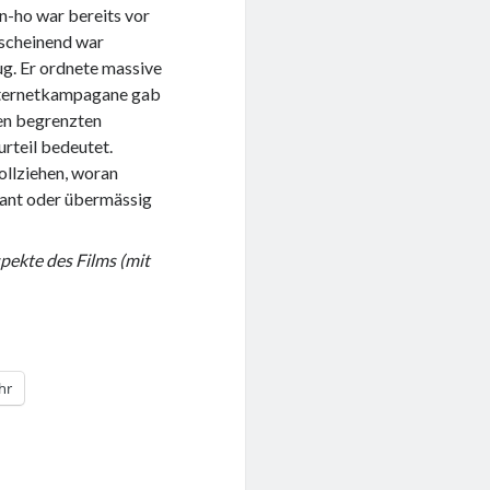
-ho war bereits vor
nscheinend war
g. Er ordnete massive
Internetkampagane gab
nen begrenzten
urteil bedeutet.
ollziehen, woran
gant oder übermässig
pekte des Films (mit
hr