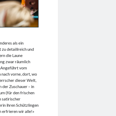
anderes als ein
t zu detaillreich und
ern die Laune
ing zwar räumlich
. Angeführt vom
 nach vorne, dort, wo
rrscher dieser Welt,
 der Zuschauer – in
um (für den frischen
 satirischer
rin ihren Schützlingen
erfrieren wir alle!»