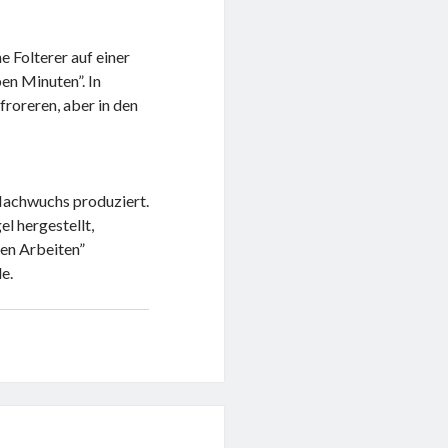
 Folterer auf einer
en Minuten”. In
froreren, aber in den
Nachwuchs produziert.
el hergestellt,
ren Arbeiten”
e.