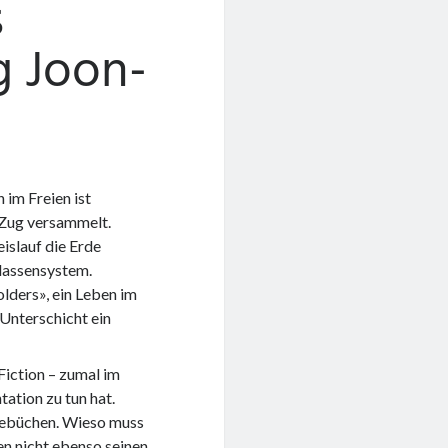
s
 Joon-
n im Freien ist
 Zug versammelt.
islauf die Erde
Klassensystem.
lders», ein Leben im
Unterschicht ein
Fiction – zumal im
tation zu tun hat.
anebüchen. Wieso muss
en nicht ebenso seinen