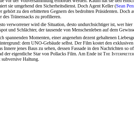
Rede vor der Vollversammlung ermordet werden. Kaum hat sie den entsc
rmiert sie umgehend den Sicherheitsdienst. Doch Agent Keller (
Sean Pen
uder gehört zu den erbitterten Gegnern des bedrohten Präsidenten. Doch 
r des Tränensacks zu profilieren.
desto verworrener wird die Situation, desto undurchsichtiger ist, wer hie
Despot und Schlächter, der tausende von Menschenleben auf dem Gewisse
klich spannenden Momenten, einer angenehm dezent gehaltenen Liebesge
 Hintergrund: dem UNO-Gebäude selbst. Der Film kostet den exklusive
ins Innere jenes Baus zu sehen, dessen Fassade in den Nachrichten so o
nd der eigentliche Star von Pollacks Film. Am Ende ist
The Interpreter
 subversive Haltung.