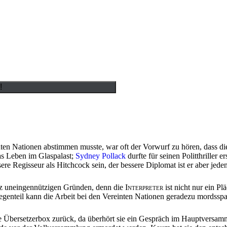
nten Nationen abstimmen musste, war oft der Vorwurf zu hören, dass d
as Leben im Glaspalast;
Sydney Pollack
durfte für seinen Politthriller
ere Regisseur als Hitchcock sein, der bessere Diplomat ist er aber jed
anz uneingennützigen Gründen, denn die
Interpreter
ist nicht nur ein Pl
genteil kann die Arbeit bei den Vereinten Nationen geradezu mordsspa
hre Übersetzerbox zurück, da überhört sie ein Gespräch im Hauptversamm