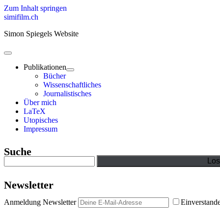
Zum Inhalt springen
simifilm.ch
Simon Spiegels Website
open
primary
Publikationen
menu
open
Bücher
child
Wissenschaftliches
menu
Journalistisches
Über mich
LaTeX
Utopisches
Impressum
Sidebar
Suche
Suchen
Newsletter
Anmeldung Newsletter
Einverstand