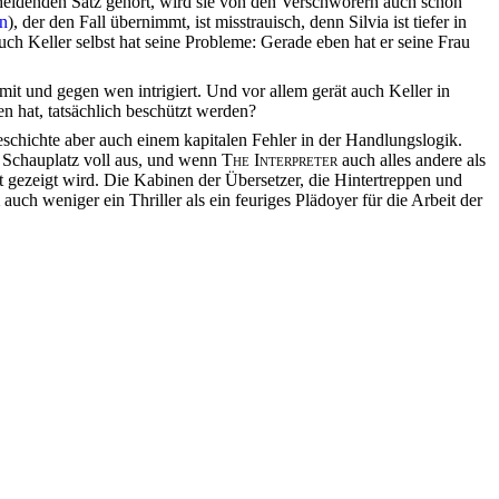
heidenden Satz gehört, wird sie von den Verschwörern auch schon
n
), der den Fall übernimmt, ist misstrauisch, denn Silvia ist tiefer in
auch Keller selbst hat seine Probleme: Gerade eben hat er seine Frau
r mit und gegen wen intrigiert. Und vor allem gerät auch Keller in
n hat, tatsächlich beschützt werden?
schichte aber auch einem kapitalen Fehler in der Handlungslogik.
n Schauplatz voll aus, und wenn
The Interpreter
auch alles andere als
ft gezeigt wird. Die Kabinen der Übersetzer, die Hintertreppen und
auch weniger ein Thriller als ein feuriges Plädoyer für die Arbeit der