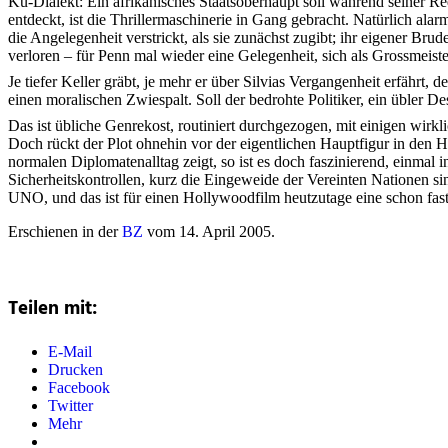
Ku-Dialekt: Ein afrikanisches Staatsoberhaupt soll während seiner 
entdeckt, ist die Thrillermaschinerie in Gang gebracht. Natürlich ala
die Angelegenheit verstrickt, als sie zunächst zugibt; ihr eigener Br
verloren – für Penn mal wieder eine Gelegenheit, sich als Grossmeiste
Je tiefer Keller gräbt, je mehr er über Silvias Vergangenheit erfährt, 
einen moralischen Zwiespalt. Soll der bedrohte Politiker, ein übler 
Das ist übliche Genrekost, routiniert durchgezogen, mit einigen wir
Doch rückt der Plot ohnehin vor der eigentlichen Hauptfigur in den
normalen Diplomatenalltag zeigt, so ist es doch faszinierend, einmal 
Sicherheitskontrollen, kurz die Eingeweide der Vereinten Nationen si
UNO, und das ist für einen Hollywoodfilm heutzutage eine schon fast
Erschienen in der
BZ
vom 14. April 2005.
Teilen mit:
E-Mail
Drucken
Facebook
Twitter
Mehr