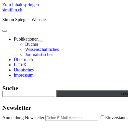
Zum Inhalt springen
simifilm.ch
Simon Spiegels Website
open
primary
Publikationen
menu
open
Bücher
child
Wissenschaftliches
menu
Journalistisches
Über mich
LaTeX
Utopisches
Impressum
Sidebar
Suche
Suchen
Newsletter
Anmeldung Newsletter
Einverstand