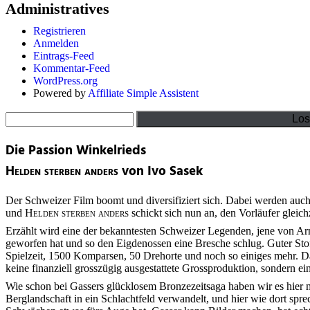
Administratives
Registrieren
Anmelden
Eintrags-Feed
Kommentar-Feed
WordPress.org
Powered by
Affiliate Simple Assistent
Suchen
Die Passion Winkelrieds
Helden sterben anders
von Ivo Sasek
Der Schweizer Film boomt und diversifiziert sich. Dabei werden auc
und
Helden sterben anders
schickt sich nun an, den Vorläufer gleich
Erzählt wird eine der bekanntesten Schweizer Legenden, jene von Arn
geworfen hat und so den Eigdenossen eine Bresche schlug. Guter Stof
Spielzeit, 1500 Komparsen, 50 Drehorte und noch so einiges mehr. Da
keine finanziell grosszügig ausgestattete Grossproduktion, sondern ei
Wie schon bei Gassers glücklosem Bronzezeitsaga haben wir es hier m
Berglandschaft in ein Schlachtfeld verwandelt, und hier wie dort spr