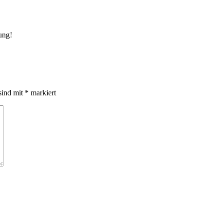
ung!
sind mit
*
markiert