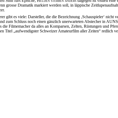
en Sinn fürs Epische,
Helden sterben anders
dagegen ist visuell eine
 wenn grosse Dramatik markiert werden soll, in läppische Zeitlupenau
er.
rer gibt es viele: Darsteller, die die Bezeichnung ‚Schauspieler‘ nicht
und zum Schluss noch einen gänzlich unerwarteten Abstecher in AUNS
 was die Filmemacher da alles an Komparsen, Zelten, Rüstungen und P
den Titel „aufwendigster Schweizer Amateurfilm aller Zeiten“ redlich ve