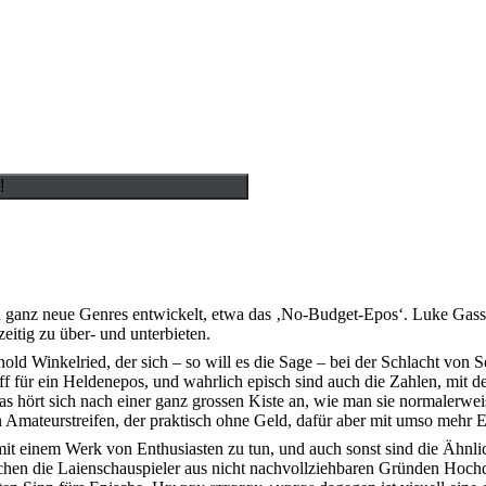
h ganz neue Genres entwickelt, etwa das ‚No-Budget-Epos‘. Luke Gasse
zeitig zu über- und unterbieten.
old Winkelried, der sich – so will es die Sage – bei der Schlacht vo
f für ein Heldenepos, und wahrlich episch sind auch die Zahlen, mit 
s hört sich nach einer ganz grossen Kiste an, wie man sie normalerweis
n Amateurstreifen, der praktisch ohne Geld, dafür aber mit umso mehr E
it einem Werk von Enthusiasten zu tun, und auch sonst sind die Ähnlic
echen die Laienschauspieler aus nicht nachvollziehbaren Gründen Hochd