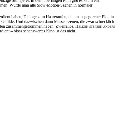
 einzige Stümperei. In dem überlangen Film gibt es kaum ein
fnahmen. Würde man alle Slow-Motion-Szenen in normaler
 verdient haben, Dialoge zum Haareraufen, ein unausgegorener Plot, in
-Gefilde. Und dazwischen dann Massenszenen, die zwar schrecklich
ferden zusammengetrommelt haben. Zweifellos,
Helden sterben anders
rdient – bloss sehenswertes Kino ist das nicht.