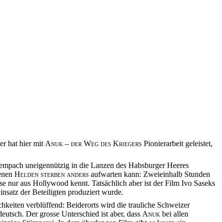
r hat hier mit
Anuk – der Weg des Kriegers
Pionierarbeit geleistet,
n Sempach uneigennützig in die Lanzen des Habsburger Heeres
denen
Helden sterben anders
aufwarten kann: Zweieinhalb Stunden
e nur aus Hollywood kennt. Tatsächlich aber ist der Film Ivo Saseks
insatz der Beteiligten produziert wurde.
hkeiten verblüffend: Beiderorts wird die trauliche Schweizer
eutsch. Der grosse Unterschied ist aber, dass
Anuk
bei allen