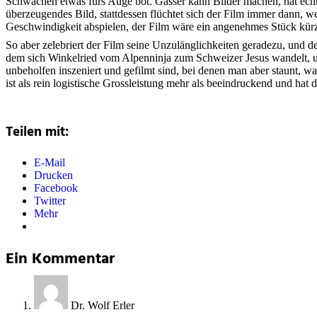
Schwächen etwas fürs Auge bot. Gasser kann Bilder machen, hat echt
überzeugendes Bild, stattdessen flüchtet sich der Film immer dann,
Geschwindigkeit abspielen, der Film wäre ein angenehmes Stück kürz
So aber zelebriert der Film seine Unzulänglichkeiten geradezu, und de
dem sich Winkelried vom Alpenninja zum Schweizer Jesus wandelt, 
unbeholfen inszeniert und gefilmt sind, bei denen man aber staunt,
ist als rein logistische Grossleistung mehr als beeindruckend und hat 
Teilen mit:
E-Mail
Drucken
Facebook
Twitter
Mehr
Ein Kommentar
Dr. Wolf Erler