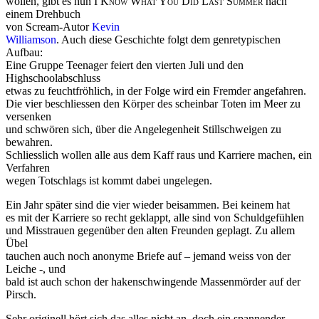
wollen, gibt es nun
I Know What You Did Last Summer
nach
einem Drehbuch
von Scream-Autor
Kevin
Williamson
. Auch diese Geschichte folgt dem genretypischen
Aufbau:
Eine Gruppe Teenager feiert den vierten Juli und den
Highschoolabschluss
etwas zu feuchtfröhlich, in der Folge wird ein Fremder angefahren.
Die vier beschliessen den Körper des scheinbar Toten im Meer zu
versenken
und schwören sich, über die Angelegenheit Stillschweigen zu
bewahren.
Schliesslich wollen alle aus dem Kaff raus und Karriere machen, ein
Verfahren
wegen Totschlags ist kommt dabei ungelegen.
Ein Jahr später sind die vier wieder beisammen. Bei keinem hat
es mit der Karriere so recht geklappt, alle sind von Schuldgefühlen
und Misstrauen gegenüber den alten Freunden geplagt. Zu allem
Übel
tauchen auch noch anonyme Briefe auf – jemand weiss von der
Leiche -, und
bald ist auch schon der hakenschwingende Massenmörder auf der
Pirsch.
Sehr originell hört sich das alles nicht an, doch ein spannender