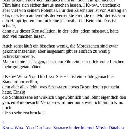
Film hätte sich sicher daraus machen lassen.
I Know..
verschenkt
aber viel von seinem Potential. Für den Zuschauer ist von Anfang an
klar, dass kein anderer als der versenkte Fremde der Mörder ist, von
den Hauptfiguren kommt keine je ernsthaft in Betracht. Das ist
schade,
denn aus dieser Konstellation, in der jeder jedem misstraut, hätte
sich viel machen lassen.
Auch sonst läuft ein bisschen wenig, die Mordszenen sind zwar
gekonnt inszeniert, aber insgesamt gibt es einfach zu wenig
Schreckmomente.
Man möchte fast sagen, dass dem Film ein paar effektvolle Leichen
mehr gut getan hätten.
I Know What You Did Last Summer
ist ein solide gemachter
Standardhorrorfilm,
dem aber alles fehlt, was
Scream
zu etwas Besonderem gemacht
hatte. Einzig
die Schlussszene ist wirklich ungewöhnlich und lohnt eigentlich den
ganzen Kinobesuch. Verraten wird hier nur soviel: ich bin im Kino
noch
nie so sehr erschrocken.
I
Know What You Did Last Summer
in der Internet Movie Database