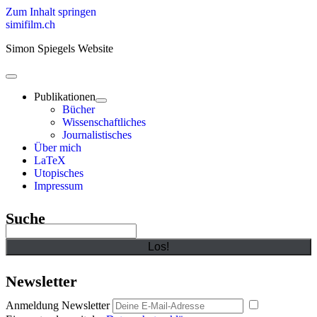
Zum Inhalt springen
simifilm.ch
Simon Spiegels Website
open
primary
Publikationen
menu
open
Bücher
child
Wissenschaftliches
menu
Journalistisches
Über mich
LaTeX
Utopisches
Impressum
Sidebar
Suche
Suchen
Newsletter
Anmeldung Newsletter