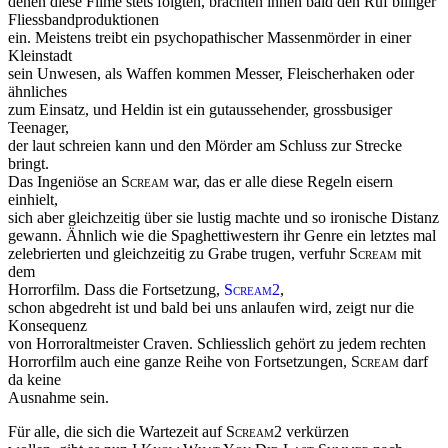
denen diese Filme stets folgten, brachten ihnen bald den Ruf billiger
Fliessbandproduktionen
ein. Meistens treibt ein psychopathischer Massenmörder in einer
Kleinstadt
sein Unwesen, als Waffen kommen Messer, Fleischerhaken oder
ähnliches
zum Einsatz, und Heldin ist ein gutaussehender, grossbusiger
Teenager,
der laut schreien kann und den Mörder am Schluss zur Strecke
bringt.
Das Ingeniöse an
Scream
war, das er alle diese Regeln eisern
einhielt,
sich aber gleichzeitig über sie lustig machte und so ironische Distanz
gewann. Ähnlich wie die Spaghettiwestern ihr Genre ein letztes mal
zelebrierten und gleichzeitig zu Grabe trugen, verfuhr
Scream
mit
dem
Horrorfilm. Dass die Fortsetzung,
Scream2
,
schon abgedreht ist und bald bei uns anlaufen wird, zeigt nur die
Konsequenz
von Horroraltmeister Craven. Schliesslich gehört zu jedem rechten
Horrorfilm auch eine ganze Reihe von Fortsetzungen,
Scream
darf
da keine
Ausnahme sein.
Für alle, die sich die Wartezeit auf
Scream2
verkürzen