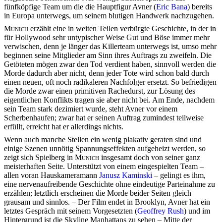
fünfköpfige Team um die die Hauptfigur Avner (
Eric Bana
) bereits
in Europa unterwegs, um seinem blutigen Handwerk nachzugehen.
Munich
erzählt eine in weiten Teilen verbürgte Geschichte, in der in
für Hollywood sehr untypischer Weise Gut und Böse immer mehr
verwischen, denn je länger das Killerteam unterwegs ist, umso mehr
beginnen seine Mitglieder am Sinn ihres Auftrags zu zweifeln. Die
Getöteten mögen zwar den Tod verdient haben, sinnvoll werden die
Morde dadurch aber nicht, denn jeder Tote wird schon bald durch
einen neuen, oft noch radikaleren Nachfolger ersetzt. So befriedigen
die Morde zwar einen primitiven Rachedurst, zur Lösung des
eigentlichen Konflikts tragen sie aber nicht bei. Am Ende, nachdem
sein Team stark dezimiert wurde, steht Avner vor einem
Scherbenhaufen; zwar hat er seinen Auftrag zumindest teilweise
erfüllt, erreicht hat er allerdings nichts.
Wenn auch manche Stellen ein wenig plakativ geraten sind und
einige Szenen unnötig Spannungseffekten aufgeheizt werden, so
zeigt sich Spielberg in
Munich
insgesamt doch von seiner ganz
meisterhaften Seite. Unterstützt von einem eingespielten Team –
allen voran Hauskameramann
Janusz Kaminski
– gelingt es ihm,
eine nervenaufreibende Geschichte ohne eindeutige Parteinahme zu
erzählen; letztlich erscheinen die Morde beider Seiten gleich
grausam und sinnlos. – Der Film endet in Brooklyn, Avner hat ein
letztes Gespräch mit seinem Vorgesetzten (
Geoffrey Rush
) und im
Hintergrund ist die Skyline Manhattans zu sehen – Mitte der