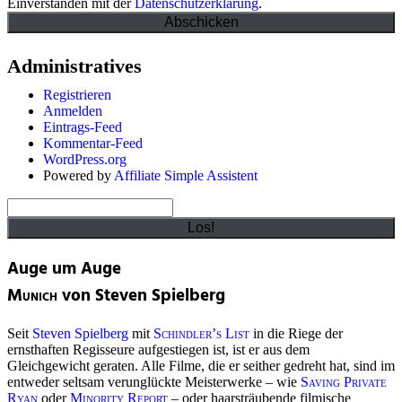
Einverstanden mit der
Datenschutzerklärung
.
Administratives
Registrieren
Anmelden
Eintrags-Feed
Kommentar-Feed
WordPress.org
Powered by
Affiliate Simple Assistent
Suchen
Auge um Auge
Munich
von Steven Spielberg
Seit
Steven Spielberg
mit
Schindler’s List
in die Riege der
ernsthaften Regisseure aufgestiegen ist, ist er aus dem
Gleichgewicht geraten. Alle Filme, die er seither gedreht hat, sind im
entweder seltsam verunglückte Meisterwerke – wie
Saving Private
Ryan
oder
Minority Report
– oder haarsträubende filmische