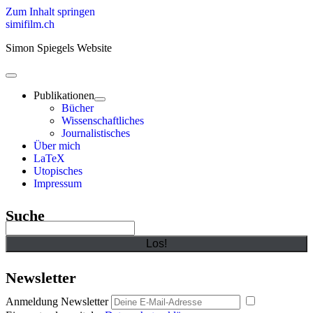
Zum Inhalt springen
simifilm.ch
Simon Spiegels Website
open
primary
Publikationen
menu
open
Bücher
child
Wissenschaftliches
menu
Journalistisches
Über mich
LaTeX
Utopisches
Impressum
Sidebar
Suche
Suchen
Newsletter
Anmeldung Newsletter