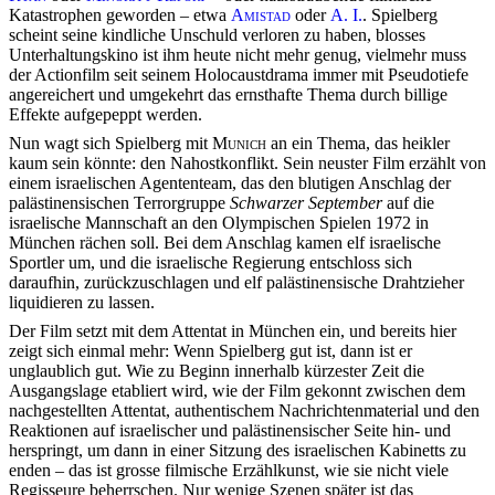
Katastrophen geworden – etwa
Amistad
oder
A. I.
. Spielberg
scheint seine kindliche Unschuld verloren zu haben, blosses
Unterhaltungskino ist ihm heute nicht mehr genug, vielmehr muss
der Actionfilm seit seinem Holocaustdrama immer mit Pseudotiefe
angereichert und umgekehrt das ernsthafte Thema durch billige
Effekte aufgepeppt werden.
Nun wagt sich Spielberg mit
Munich
an ein Thema, das heikler
kaum sein könnte: den Nahostkonflikt. Sein neuster Film erzählt von
einem israelischen Agententeam, das den blutigen Anschlag der
palästinensischen Terrorgruppe
Schwarzer September
auf die
israelische Mannschaft an den Olympischen Spielen 1972 in
München rächen soll. Bei dem Anschlag kamen elf israelische
Sportler um, und die israelische Regierung entschloss sich
daraufhin, zurückzuschlagen und elf palästinensische Drahtzieher
liquidieren zu lassen.
Der Film setzt mit dem Attentat in München ein, und bereits hier
zeigt sich einmal mehr: Wenn Spielberg gut ist, dann ist er
unglaublich gut. Wie zu Beginn innerhalb kürzester Zeit die
Ausgangslage etabliert wird, wie der Film gekonnt zwischen dem
nachgestellten Attentat, authentischem Nachrichtenmaterial und den
Reaktionen auf israelischer und palästinensischer Seite hin- und
herspringt, um dann in einer Sitzung des israelischen Kabinetts zu
enden – das ist grosse filmische Erzählkunst, wie sie nicht viele
Regisseure beherrschen. Nur wenige Szenen später ist das