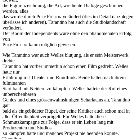
die Figurenzeichnung, die Art, wie heute Dialoge geschrieben
werden, alles
das wurde durch
Pulp Fiction
verändert (dies im Detail darzulegen
überlasse ich anderen). Tarantino hat auch die Studiolandschaft
verändert.
Der Boom der Independents wäre ohne den phänomenalen Erfolg
von
Pulp Fiction
kaum möglich gewesen.
Wie Tarantino war auch Welles blutjung, als er sein Meisterwerk
drehte.
Tarantino hat vorher immerhin schon einen Film gedreht, Welles
hatte nur
Erfahrung mit Theater und Rundfunk. Beide hatten nach ihrem
fulminanten
Start bald mit Neidern zu kämpfen. Welles haftete der Ruf eines
unberechenbaren
Genies und eines grössenwahnsinnigen Scharlatans an, Tarantino
galt
bald als eingebildeter Rüpel, der seine Kritiker auch schon mal in
aller Öffentlichkeit verprügelt. Für Welles hatte diese
Schmutzkampagne zur Folge, dass er ein Leben lang mit
Produzenten und Studios
zu kämpfen hatte und manches Projekt nie beenden konnte.
Tarantino