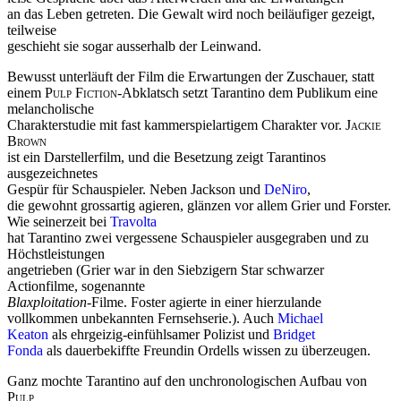
an das Leben getreten. Die Gewalt wird noch beiläufiger gezeigt,
teilweise
geschieht sie sogar ausserhalb der Leinwand.
Bewusst unterläuft der Film die Erwartungen der Zuschauer, statt
einem
Pulp Fiction
-Abklatsch setzt Tarantino dem Publikum eine
melancholische
Charakterstudie mit fast kammerspielartigem Charakter vor.
Jackie
Brown
ist ein Darstellerfilm, und die Besetzung zeigt Tarantinos
ausgezeichnetes
Gespür für Schauspieler. Neben Jackson und
DeNiro
,
die gewohnt grossartig agieren, glänzen vor allem Grier und Forster.
Wie seinerzeit bei
Travolta
hat Tarantino zwei vergessene Schauspieler ausgegraben und zu
Höchstleistungen
angetrieben (Grier war in den Siebzigern Star schwarzer
Actionfilme, sogenannte
Blaxploitation
-Filme. Foster agierte in einer hierzulande
vollkommen unbekannten Fernsehserie.). Auch
Michael
Keaton
als ehrgeizig-einfühlsamer Polizist und
Bridget
Fonda
als dauerbekiffte Freundin Ordells wissen zu überzeugen.
Ganz mochte Tarantino auf den unchronologischen Aufbau von
Pulp