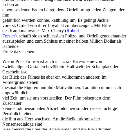
Leben an
einem seidenen Faden hängt, denn Ordell bringt jeden Zeugen, der
ihm
gefährlich werden könnte, kaltblütig um. Es gelingt Jackie
vorerst, Ordell von ihrer Loyalität zu überzeugen. Mit Hilfe
des Kautionanwaltes Max Cherry (
Robert
Forster
), schafft sie es schliesslich Polizei und Ordell gegeneinander
auszuspielen und zum Schluss mit einer halben Million Dollar als
lachende
Dritte dazustehen.
Wie in
Pulp Fiction
ist auch in
Jackie Brown
eine von
zwielichtigen Gestalten bevölkerte Halbwelt der Schauplatz der
Geschehnisse,
der Blick des Filmes ist aber ein vollkommen anderer. Im
Vordergrund stehen
diesmal die Figuren und ihre Motivationen. Tarantino nimmt sich
ungewöhnlich
viel Zeit, um sie uns vorzustellen. Der Film präsentiert dem
Zuschauer
keine eindimensionalen Abziehbildchen sondern vielschichtige
Persönlichkeiten,
die ihm ans Herz wachsen. An die Stelle urkomischer
Nonsensedialoge sind
leise Gespräche über das Älterwerden und die Erwartungen