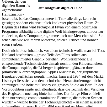
Gibson, der den
digitalen Raum als
Jeff Bridges als digitaler Dude
«gemeinsame
Halluzination»
beschreibt, ist das Computerinnere in
Tron
allerdings kein rein
geistiger, sondern ein erstaunlich konkreter physischer Raum. Zu
Beginn des Films wird Protagonist Flynn von einem bösartigen
Programm leibhaftig in die digitale Welt hineingezogen, um dort zu
entdecken, dass Computerprogramme auch nur Menschen sind. Sie
sehen aus wie wir, fahren Motorrad, spielen Frisbee und können
sogar sterben.
Doch nicht bloss inhaltlich, vor allem technisch wollte man bei
Tron
Neuland beschreiten – grosse Teile des Films sollten aus
computeranimierter Graphik bestehen. Wohlverstanden: Die
entsprechende Technik steckte damals noch in den Kinderschuhen,
die Computerspiele, die Lisberger inspirierten, glänzten durch
primitivste Klötzchengraphik, Apples Macintosh, der graphische
Benutzeroberflächen populär machte, kam erst 1984 auf den Markt.
Lisberger liess sich von den technischen Herausforderungen nicht
entmutigen und holte mit Disney ein grosses Studio an Bord. In der
Vorproduktion zeigte sich allerdings, dass die Technik den Visionen
des Regisseurs noch arg hinterherhinkte. Der fertige Film enthielt
dann nur wenige computeranimierte Elemente, die meisten Szenen
wurden – welche Ironie der Technikgeschichte – in einem äusserst
aufwendigen Prozess Bild für Bild von Hand nachbearbeitet.