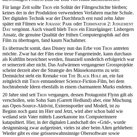
Für lange Zeit sollte
Tron
ein Solitär der Filmgeschichte bleiben;
keines der in der Produktion verwendeten Verfahren machte Schule.
Der digitalen Technik war der Durchbruch erst rund zehn Jahre
später mit Filmen wie
Jurassic Park
oder
Terminator 2: Judgement
Day
vergönnt. Auch visuell blieb
Tron
ein Einzelgänger: Lisbergers
Ansatz, die genuine Qualität der frühen Computergraphik auf den
Film zu übertragen, fand kaum Nachahmer.
Es überrascht somit, dass Disney nun das Erbe von
Tron
antreten
möchte. Zwar hat der Film eine treue Fangemeinde, kann durchaus
als Kultfilm bezeichnet werden, finanziell sonderlich erfolgreich war
er seinerzeit aber nicht. Das Aufwärmen vergangener Grossprojekte
scheint derzeit aber die Strategie des Mäusekonzerns zu sein:
Demnächst steht ein Remake von
The Black Hole
an, ein fast
zeitgleich mit
Tron
entstandener Science-Fiction-Film, bei dem
hochtrabende Ideen ebenfalls in einem charmantem Murks endeten.
20 Jahre sind seit
Tron
vergangen, dessen Protagonist Flynn gilt als
verschollen, sein Sohn Sam (Garrett Hedlund) aber, eine Mischung
aus Open-Source-Aktivist, Extremsportler und Modell, ist zu
Beginn noch ganz im Hier und Jetzt, wird aber schon bald wie
weiland sein Vater mittels Laserkanone ins Computerinnere
katapultiert. Hier, in der digitalen Landschaft des «Grid», wurde
designmässig zwar aufgerüstet, vieles ist aber beim Alten geblieben:
Wieder gibt es eine grössenwahnsinnige Obersoftware sowie