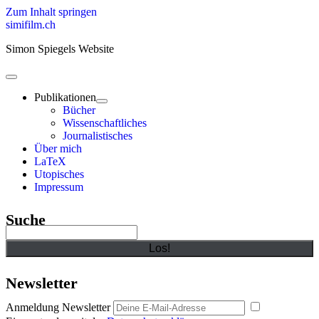
Zum Inhalt springen
simifilm.ch
Simon Spiegels Website
open
primary
Publikationen
menu
open
Bücher
child
Wissenschaftliches
menu
Journalistisches
Über mich
LaTeX
Utopisches
Impressum
Sidebar
Suche
Suchen
Newsletter
Anmeldung Newsletter