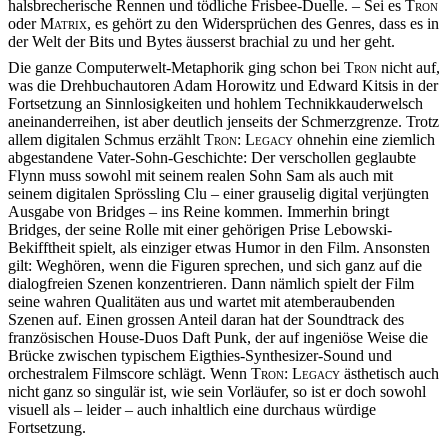
halsbrecherische Rennen und tödliche Frisbee-Duelle. – Sei es
Tron
oder
Matrix
, es gehört zu den Widersprüchen des Genres, dass es in
der Welt der Bits und Bytes äusserst brachial zu und her geht.
Die ganze Computerwelt-Metaphorik ging schon bei
Tron
nicht auf,
was die Drehbuchautoren Adam Horowitz und Edward Kitsis in der
Fortsetzung an Sinnlosigkeiten und hohlem Technikkauderwelsch
aneinanderreihen, ist aber deutlich jenseits der Schmerzgrenze. Trotz
allem digitalen Schmus erzählt
Tron: Legacy
ohnehin eine ziemlich
abgestandene Vater-Sohn-Geschichte: Der verschollen geglaubte
Flynn muss sowohl mit seinem realen Sohn Sam als auch mit
seinem digitalen Sprössling Clu – einer grauselig digital verjüngten
Ausgabe von Bridges – ins Reine kommen. Immerhin bringt
Bridges, der seine Rolle mit einer gehörigen Prise Lebowski-
Bekifftheit spielt, als einziger etwas Humor in den Film. Ansonsten
gilt: Weghören, wenn die Figuren sprechen, und sich ganz auf die
dialogfreien Szenen konzentrieren. Dann nämlich spielt der Film
seine wahren Qualitäten aus und wartet mit atemberaubenden
Szenen auf. Einen grossen Anteil daran hat der Soundtrack des
französischen House-Duos Daft Punk, der auf ingeniöse Weise die
Brücke zwischen typischem Eigthies-Synthesizer-Sound und
orchestralem Filmscore schlägt. Wenn
Tron: Legacy
ästhetisch auch
nicht ganz so singulär ist, wie sein Vorläufer, so ist er doch sowohl
visuell als – leider – auch inhaltlich eine durchaus würdige
Fortsetzung.