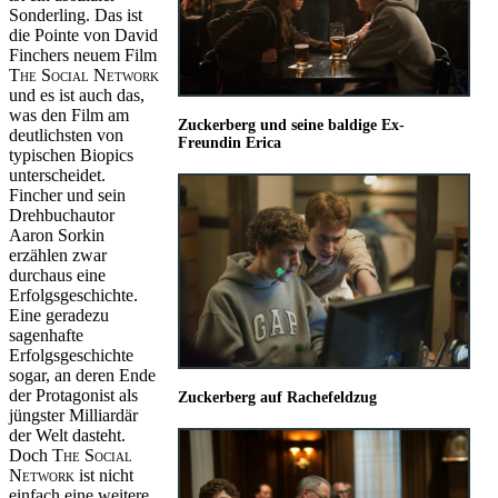
Sonderling. Das ist
die Pointe von David
Finchers neuem Film
The Social Network
und es ist auch das,
was den Film am
Zuckerberg und seine baldige Ex-
deutlichsten von
Freundin Erica
typischen Biopics
unterscheidet.
Fincher und sein
Drehbuchautor
Aaron Sorkin
erzählen zwar
durchaus eine
Erfolgsgeschichte.
Eine geradezu
sagenhafte
Erfolgsgeschichte
sogar, an deren Ende
der Protagonist als
Zuckerberg auf Rachefeldzug
jüngster Milliardär
der Welt dasteht.
Doch
The Social
Network
ist nicht
einfach eine weitere