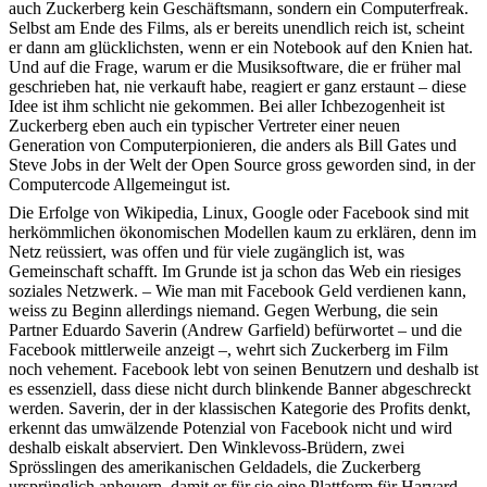
auch Zuckerberg kein Geschäftsmann, sondern ein Computerfreak.
Selbst am Ende des Films, als er bereits unendlich reich ist, scheint
er dann am glücklichsten, wenn er ein Notebook auf den Knien hat.
Und auf die Frage, warum er die Musiksoftware, die er früher mal
geschrieben hat, nie verkauft habe, reagiert er ganz erstaunt – diese
Idee ist ihm schlicht nie gekommen. Bei aller Ichbezogenheit ist
Zuckerberg eben auch ein typischer Vertreter einer neuen
Generation von Computerpionieren, die anders als Bill Gates und
Steve Jobs in der Welt der Open Source gross geworden sind, in der
Computercode Allgemeingut ist.
Die Erfolge von Wikipedia, Linux, Google oder Facebook sind mit
herkömmlichen ökonomischen Modellen kaum zu erklären, denn im
Netz reüssiert, was offen und für viele zugänglich ist, was
Gemeinschaft schafft. Im Grunde ist ja schon das Web ein riesiges
soziales Netzwerk. – Wie man mit Facebook Geld verdienen kann,
weiss zu Beginn allerdings niemand. Gegen Werbung, die sein
Partner Eduardo Saverin (Andrew Garfield) befürwortet – und die
Facebook mittlerweile anzeigt –, wehrt sich Zuckerberg im Film
noch vehement. Facebook lebt von seinen Benutzern und deshalb ist
es essenziell, dass diese nicht durch blinkende Banner abgeschreckt
werden. Saverin, der in der klassischen Kategorie des Profits denkt,
erkennt das umwälzende Potenzial von Facebook nicht und wird
deshalb eiskalt abserviert. Den Winklevoss-Brüdern, zwei
Sprösslingen des amerikanischen Geldadels, die Zuckerberg
ursprünglich anheuern, damit er für sie eine Plattform für Harvard-