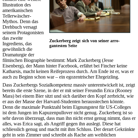
Illustration des
amerikanischen
Tellerwäscher-
Mythos. Denn das
Drehbuch versagt
seinem Protagonisten
das zweite
Zuckerberg zeigt sich von seiner arro­
Ingrediens, das
gantesten Seite
gewöhnlich die
Dramaturgie der
filmischen Biographie bestimmt: Mark Zuckerberg (Jesse
Eisenberg), der Mann hinter Facebook, erfährt bei Fincher keine
Katharsis, macht keinen Reifeprozess durch. Am Ende ist er, was er
auch zu Beginn schon war – ein egozentrischer Ehrgeizling.
Dass Zuckerbergs Sozialkompetenz massiv unterentwickelt ist, zeigt
bereits die erste Szene, in der er mit seiner Freundin Erica (Rooney
Mara) bei einem Bier sitzt und sich darüber den Kopf zerbricht, wie
er aus der Masse der Harvard-Studenten herausstechen könnte.
Denn die maximale Punktzahl beim Eignungstest für US-Colleges
ist dem Jungen im Kapuzenpullover nicht genug. Zuckerberg ist so
sehr davon überzeugt, dass man ihn nicht ernst genug nimmt, dass er
alles, was Erica sagt, als Angriff gegen ihn auslegt. Diese hat
schliesslich genug und macht mit ihm Schluss. Der derart Gekränkte
geht in sein Zimmer und schreibt als Rache am weiblichen