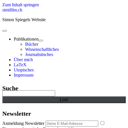
Zum Inhalt springen
simifilm.ch
Simon Spiegels Website
open
primary
Publikationen
menu
open
Bücher
child
Wissenschaftliches
menu
Journalistisches
Über mich
LaTeX
Utopisches
Impressum
Sidebar
Suche
Suchen
Newsletter
Anmeldung Newsletter