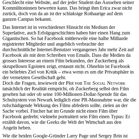
Geschlecht eine Website, auf der jeder Student das Aussehen seiner
Kommilitoninnen bewerten kann. Das bringt ihm Erica zwar nicht
zurück, doch von da an ist der schlaksige Rothaarige auf dem
ganzen Campus bekannt.
Das Internet ist in verschiedener Hinsicht ein Medium der
Superlative, auch Erfolgsgeschichten haben hier einen Hang zum
Gigantischen. So hat Facebook mittlerweile eine halbe Milliarde
registrierter Mitglieder und angeblich verbrachte der
durchschnittliche Internet-Benutzer vergangenes Jahr mehr Zeit auf
Facebook als mit dem Schreiben von Emails. Dass die Medien da
grosses Interesse an einem Film bekunden, der Zuckerberg als
skrupellosen Egoisten zeigt, erstaunt nicht. Ohnehin ist Facebook
ein beliebtes Ziel von Kritik – etwa wenn es um die Privatsphäre in
der vernetzten Gesellschaft geht.
Doch die Fragen, inwieweit der Plot von
The Social Network
tatsächlich der Realität entspricht, ob Zuckerberg selbst den Film
gesehen hat oder ob seine 100-Millionen-Dollar-Spende für das
Schulsystem von Newark lediglich eine PR-Massnahme war, die die
rufschädigende Wirkung des Films abfedern sollte, zielen an der
Sache vorbei. Fincher hat im Grunde nicht einen Film über
Facebook gedreht; vielmehr portraitiert sein Film einen Typus: Er
erzählt davon, wie die Geeks die Welt der Wirtschaft aus den
Angeln heben.
Wie die beiden Google-Gründer Larry Page und Sergey Brin ist