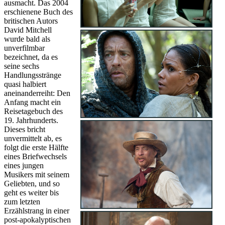
ausmacht. Das 2004
erschienene Buch des
britischen Autors
David Mitchell
wurde bald als
unverfilmbar
bezeichnet, da es
seine sechs
Handlungsstränge
quasi halbiert
aneinanderreiht: Den
Anfang macht ein
Reisetagebuch des
19. Jahrhunderts.
Dieses bricht
unvermittelt ab, es
folgt die erste Hälfte
eines Briefwechsels
eines jungen
Musikers mit seinem
Geliebten, und so
geht es weiter bis
zum letzten
Erzählstrang in einer
post-apokalyptischen