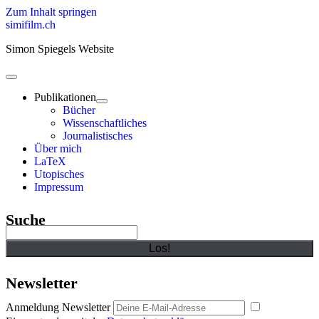
Zum Inhalt springen
simifilm.ch
Simon Spiegels Website
open
primary
Publikationen
menu
open
Bücher
child
Wissenschaftliches
menu
Journalistisches
Über mich
LaTeX
Utopisches
Impressum
Sidebar
Suche
Suchen
Newsletter
Anmeldung Newsletter