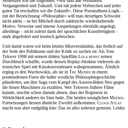
Sentenzen wie die folgenden: «Wir sind alle verbunden.
Vergangenheit und Zukunft. Und mit jedem Verbrechen und jeder
guten Tat erschaffen wir die Zukunft». Diese Poesiealbum-Logik –
mit der Bezeichnung «Philosophie» will man derartigen Schwulst
nicht adeln – ist bei Mitchell durch zahlreiche wiederkehrende
Motive, Verweise und interne Anspielungen ebenfalls angelegt,
allerdings – nicht zuletzt dank der sprachlichen Kunstfertigkeit –
stark abgefedert und ironisch gebrochen.
Und damit wären wir beim letzten Missverständnis, das freilich auf
der Seite des Publikums und der Kritik zu suchen ist: Als Tom
Tykwer 1998 mit seinem dritten Spielfilm
Lola rennt
seinen
Durchbruch schaffte, wurde dessen Replay-Struktur vielerorts als
ironisches Spiel mit Kinokonventionen wahrgenommen. Ähnlich
erging es den Wachowskis, als sie in
The Matrix
in einem
postmodernen Furor die halbe westliche Philosophiegeschichte
plünderten, um ihre Saga vom Kampf des Auserwählten Neo gegen
die bösen Maschinen zu erzählen. Wer Tykwers frühere Filme
kannte, mochte schon damals ahnen, dass der Regisseur in
Wirklichkeit anderes im Sinn hatte. Die beiden unsäglichen
Matrix
-
Fortsetzungen liessen ähnliche Zweifel aufkommen.
Cloud Atlas
macht nun aber endgültig klar: Das ist alles todernst gemeint. Leider.