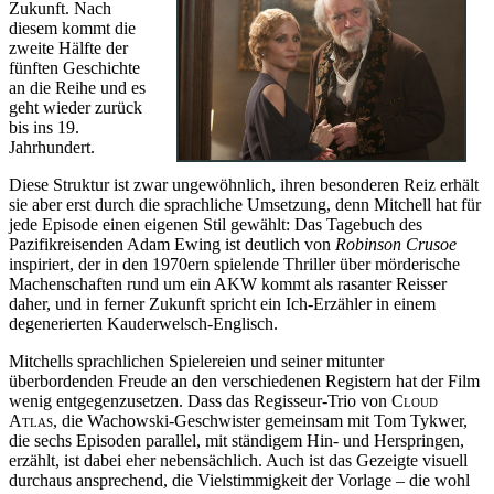
Zukunft. Nach
diesem kommt die
zweite Hälfte der
fünften Geschichte
an die Reihe und es
geht wieder zurück
bis ins 19.
Jahrhundert.
Diese Struktur ist zwar ungewöhnlich, ihren besonderen Reiz erhält
sie aber erst durch die sprachliche Umsetzung, denn Mitchell hat für
jede Episode einen eigenen Stil gewählt: Das Tagebuch des
Pazifikreisenden Adam Ewing ist deutlich von
Robinson Crusoe
inspiriert, der in den 1970ern spielende Thriller über mörderische
Machenschaften rund um ein AKW kommt als rasanter Reisser
daher, und in ferner Zukunft spricht ein Ich-Erzähler in einem
degenerierten Kauderwelsch-Englisch.
Mitchells sprachlichen Spielereien und seiner mitunter
überbordenden Freude an den verschiedenen Registern hat der Film
wenig entgegenzusetzen. Dass das Regisseur-Trio von
Cloud
Atlas
, die Wachowski-Geschwister gemeinsam mit Tom Tykwer,
die sechs Episoden parallel, mit ständigem Hin- und Herspringen,
erzählt, ist dabei eher nebensächlich. Auch ist das Gezeigte visuell
durchaus ansprechend, die Vielstimmigkeit der Vorlage – die wohl