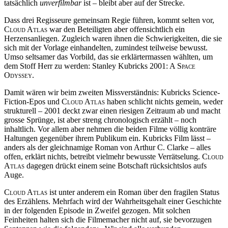
tatsächlich
unverfilmbar
ist – bleibt aber auf der Strecke.
Dass drei Regisseure gemeinsam Regie führen, kommt selten vor,
Cloud Atlas
war den Beteiligten aber offensichtlich ein
Herzensanliegen. Zugleich waren ihnen die Schwierigkeiten, die sie
sich mit der Vorlage einhandelten, zumindest teilweise bewusst.
Umso seltsamer das Vorbild, das sie erklärtermassen wählten, um
dem Stoff Herr zu werden: Stanley Kubricks
2001: A Space
Odyssey
.
Damit wären wir beim zweiten Missverständnis: Kubricks Science-
Fiction-Epos und
Cloud Atlas
haben schlicht nichts gemein, weder
strukturell –
2001
deckt zwar einen riesigen Zeitraum ab und macht
grosse Sprünge, ist aber streng chronologisch erzählt – noch
inhaltlich. Vor allem aber nehmen die beiden Filme völlig konträre
Haltungen gegenüber ihrem Publikum ein. Kubricks Film lässt –
anders als der gleichnamige Roman von Arthur C. Clarke – alles
offen, erklärt nichts, betreibt vielmehr bewusste Verrätselung.
Cloud
Atlas
dagegen drückt einem seine Botschaft rücksichtslos aufs
Auge.
Cloud Atlas
ist unter anderem ein Roman über den fragilen Status
des Erzählens. Mehrfach wird der Wahrheitsgehalt einer Geschichte
in der folgenden Episode in Zweifel gezogen. Mit solchen
Feinheiten halten sich die Filmemacher nicht auf, sie bevorzugen