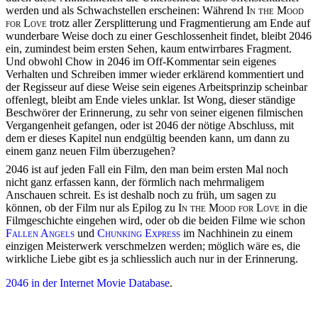
werden und als Schwachstellen erscheinen: Während
In the Mood
for Love
trotz aller Zersplitterung und Fragmentierung am Ende auf
wunderbare Weise doch zu einer Geschlossenheit findet, bleibt
2046
ein, zumindest beim ersten Sehen, kaum entwirrbares Fragment.
Und obwohl Chow in
2046
im Off-Kommentar sein eigenes
Verhalten und Schreiben immer wieder erklärend kommentiert und
der Regisseur auf diese Weise sein eigenes Arbeitsprinzip scheinbar
offenlegt, bleibt am Ende vieles unklar. Ist Wong, dieser ständige
Beschwörer der Erinnerung, zu sehr von seiner eigenen filmischen
Vergangenheit gefangen, oder ist 2046 der nötige Abschluss, mit
dem er dieses Kapitel nun endgültig beenden kann, um dann zu
einem ganz neuen Film überzugehen?
2046
ist auf jeden Fall ein Film, den man beim ersten Mal noch
nicht ganz erfassen kann, der förmlich nach mehrmaligem
Anschauen schreit. Es ist deshalb noch zu früh, um sagen zu
können, ob der Film nur als Epilog zu
In the Mood for Love
in die
Filmgeschichte eingehen wird, oder ob die beiden Filme wie schon
Fallen Angels
und
Chunking Express
im Nachhinein zu einem
einzigen Meisterwerk verschmelzen werden; möglich wäre es, die
wirkliche Liebe gibt es ja schliesslich auch nur in der Erinnerung.
2046
in der Internet Movie Database
.