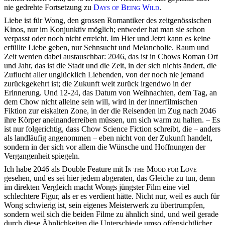
nie gedrehte Fortsetzung zu
Days of Being Wild
.
Liebe ist für Wong, den grossen Romantiker des zeitgenössischen
Kinos, nur im Konjunktiv möglich; entweder hat man sie schon
verpasst oder noch nicht erreicht. Im Hier und Jetzt kann es keine
erfüllte Liebe geben, nur Sehnsucht und Melancholie. Raum und
Zeit werden dabei austauschbar: 2046, das ist in Chows Roman Ort
und Jahr, das ist die Stadt und die Zeit, in der sich nichts ändert, die
Zuflucht aller unglücklich Liebenden, von der noch nie jemand
zurückgekehrt ist; die Zukunft weit zurück irgendwo in der
Erinnerung. Und 12-24, das Datum von Weihnachten, dem Tag, an
dem Chow nicht alleine sein will, wird in der innerfilmischen
Fiktion zur eiskalten Zone, in der die Reisenden im Zug nach 2046
ihre Körper aneinanderreiben müssen, um sich warm zu halten. – Es
ist nur folgerichtig, dass Chow Science Fiction schreibt, die – anders
als landläufig angenommen – eben nicht von der Zukunft handelt,
sondern in der sich vor allem die Wünsche und Hoffnungen der
Vergangenheit spiegeln.
Ich habe
2046
als Double Feature mit
In the Mood for Love
gesehen, und es sei hier jedem abgeraten, das Gleiche zu tun, denn
im direkten Vergleich macht Wongs jüngster Film eine viel
schlechtere Figur, als er es verdient hätte. Nicht nur, weil es auch für
Wong schwierig ist, sein eigenes Meisterwerk zu übertrumpfen,
sondern weil sich die beiden Filme zu ähnlich sind, und weil gerade
durch diese Ähnlichkeiten die Unterschiede umso offensichtlicher