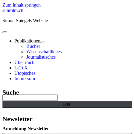
Zum Inhalt springen
simifilm.ch
Simon Spiegels Website
open
primary
Publikationen
menu
open
Bücher
child
Wissenschaftliches
menu
Journalistisches
Über mich
LaTeX
Utopisches
Impressum
Sidebar
Suche
Suchen
Newsletter
Anmeldung Newsletter