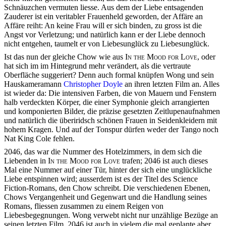
Schnäuzchen vermuten liesse. Aus dem der Liebe entsagenden
Zauderer ist ein veritabler Frauenheld geworden, der Affäre an
Affäre reiht: An keine Frau will er sich binden, zu gross ist die
Angst vor Verletzung; und natürlich kann er der Liebe dennoch
nicht entgehen, taumelt er von Liebesunglück zu Liebesunglück.
Ist das nun der gleiche Chow wie aus
In the Mood for Love
, oder
hat sich im im Hintegrund mehr verändert, als die vertraute
Oberfläche suggeriert? Denn auch formal knüpfen Wong und sein
Hauskameramann
Christopher Doyle
an ihren letzten Film an. Alles
ist wieder da: Die intensiven Farben, die von Mauern und Fenstern
halb verdeckten Körper, die einer Symphonie gleich arrangierten
und komponierten Bilder, die präzise gesetzten Zeitlupenaufnahmen
und natürlich die überiridsch schönen Frauen in Seidenkleidern mit
hohem Kragen. Und auf der Tonspur dürfen weder der Tango noch
Nat King Cole fehlen.
2046, das war die Nummer des Hotelzimmers, in dem sich die
Liebenden in
In the Mood for Love
trafen; 2046 ist auch dieses
Mal eine Nummer auf einer Tür, hinter der sich eine unglückliche
Liebe entspinnen wird; ausserdem ist es der Titel des Science
Fiction-Romans, den Chow schreibt. Die verschiedenen Ebenen,
Chows Vergangenheit und Gegenwart und die Handlung seines
Romans, fliessen zusammen zu einem Reigen von
Liebesbegegnungen. Wong verwebt nicht nur unzählige Bezüge an
seinen letzten Film,
2046
ist auch in vielem die mal geplante aber