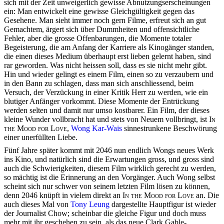
sich mit der Zeit unweigerlich gewisse Abnutzungserscheinungen
ein: Man entwickelt eine gewisse Gleichgültigkeit gegen das
Gesehene. Man sieht immer noch gern Filme, erfreut sich an gut
Gemachtem, ärgert sich über Dummheiten und offensichtliche
Fehler, aber die grosse Offenbarungen, die Momente totaler
Begeisterung, die am Anfang der Karriere als Kinogänger standen,
die einen dieses Medium überhaupt erst lieben gelernt haben, sind
rar geworden. Was nicht heissen soll, dass es sie nicht mehr gibt.
Hin und wieder gelingt es einem Film, einen so zu verzaubern und
in den Bann zu schlagen, dass man sich anschliessend, beim
Versuch, der Verzückung in einer Kritik Herr zu werden, wie ein
blutiger Anfänger vorkommt. Diese Momente der Entrückung
werden selten und damit nur umso kostbarer. Ein Film, der dieses
kleine Wunder vollbracht hat und stets von Neuem vollbringt, ist
In
the Mood for Love
,
Wong Kar-Wais
sinnestrunkene Beschwörung
einer unerfüllten Liebe.
Fünf Jahre später kommt mit
2046
nun endlich Wongs neues Werk
ins Kino, und natürlich sind die Erwartungen gross, und gross sind
auch die Schwierigkeiten, diesem Film wirklich gerecht zu werden,
so mächtig ist die Erinnerung an den Vorgänger. Auch Wong selbst
scheint sich nur schwer von seinem letzten Film lösen zu können,
denn
2046
knüpft in vielem direkt an
In the Mood for Love
an. Die
auch dieses Mal von
Tony Leung
dargestellte Hauptfigur ist wieder
der Journalist Chow; scheinbar die gleiche Figur und doch muss
mehr mit ihr geschehen zu sein, als das neue Clark Gable-