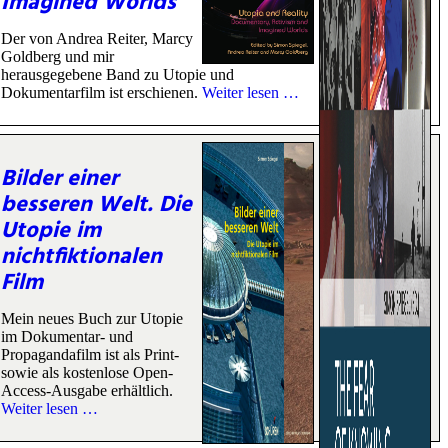
Imagined Worlds
Der von Andrea Reiter, Marcy
Goldberg und mir
herausgegebene Band zu Utopie und
Dokumentarfilm ist erschienen.
Weiter lesen …
Bilder einer
besseren Welt. Die
Utopie im
nichtfiktionalen
Film
Mein neues Buch zur Utopie
im Dokumentar- und
Propagandafilm ist als Print-
sowie als kostenlose Open-
Access-Ausgabe erhältlich.
Weiter lesen …