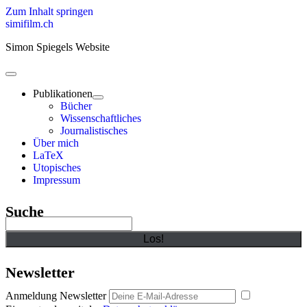
Zum Inhalt springen
simifilm.ch
Simon Spiegels Website
open
primary
Publikationen
menu
open
Bücher
child
Wissenschaftliches
menu
Journalistisches
Über mich
LaTeX
Utopisches
Impressum
Sidebar
Suche
Suchen
Newsletter
Anmeldung Newsletter