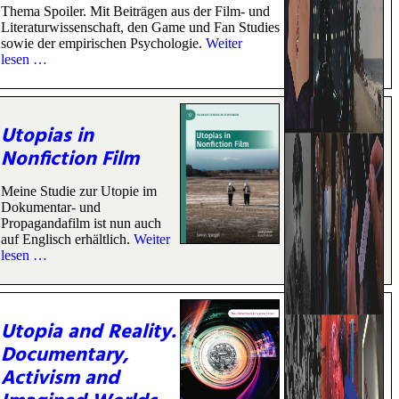
Thema Spoiler. Mit Beiträgen aus der Film- und
Literaturwissenschaft, den Game und Fan Studies
sowie der empirischen Psychologie.
Weiter
lesen …
Utopias in
Nonfiction Film
Meine Studie zur Utopie im
Dokumentar- und
Propagandafilm ist nun auch
auf Englisch erhältlich.
Weiter
lesen …
Utopia and Reality.
Documentary,
Activism and